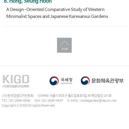
8. Hong, Seung Hoon
A Design-Oriented Comparative Study of Western
Minimalist Spaces and Japanese Karesansui Gardens
(사)한국정원디자인학회 (03998) 서울시 마포구 월드컵북로9길 45 백상빌딩 201호
TEL : 02-2649-6546 FAX : 02-2649-6547 E-MAIL : koreagarden@daum.net
Copyright ⓒ KIGD All rights Reserved.