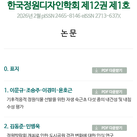
한국정원디자인학회 제12권 제1호
2026년 2월 pISSN 2465-8146 eISSN 2713-637X
논 문
0. 표지
1. 이문규·조승주·이경미·윤호근
기후적응적 정원식물 선발을 위한 자생 숙근초 다섯 종의 내건성 및 내침
수성 평가
2. 김동준·민병욱
정원박람회 개최로 인한 도시공원 경관 변화에 대한 인식 연구