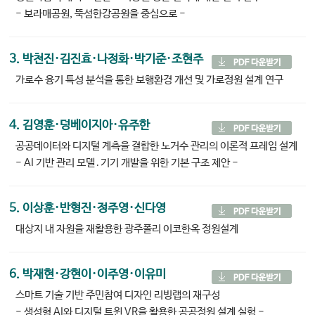
- 보라매공원, 뚝섬한강공원을 중심으로 -
3. 박천진·김진효·나정화·박기준·조현주
가로수 융기 특성 분석을 통한 보행환경 개선 및 가로정원 설계 연구
4. 김영훈·덩베이지아·유주한
공공데이터와 디지털 계측을 결합한 노거수 관리의 이론적 프레임 설계
- AI 기반 관리 모델․기기 개발을 위한 기본 구조 제안 -
5. 이상훈·반형진·정주영·신다영
대상지 내 자원을 재활용한 광주폴리 이코한옥 정원설계
6. 박재현·강현이·이주영·이유미
스마트 기술 기반 주민참여 디자인 리빙랩의 재구성
- 생성형 AI와 디지털 트윈 VR을 활용한 공공정원 설계 실험 -