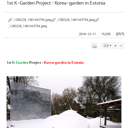
1st K-Garden Project : Korea-garden in Estonia
_1280228_1481443794.jpeg
_1280228_1481443794.jpeg
_1280228_1481443794.jpeg
2016-12-11
ㅣ
15,035
ㅣ
관리자
1
st
K-Garden
Project :
Korea-garden in Estonia